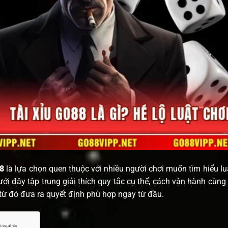
88
là lựa chọn quen thuộc với nhiều người chơi muốn tìm hiểu lu
ới đây tập trung giải thích quy tắc cụ thể, cách vận hành cùng
từ đó đưa ra quyết định phù hợp ngay từ đầu.
rõ ràng, dễ hiểu