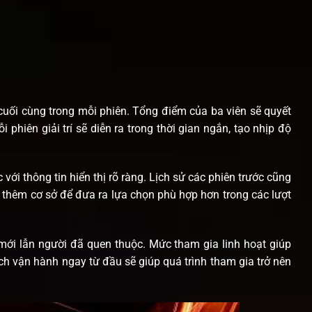
ả cuối cùng trong mỗi phiên. Tổng điểm của ba viên sẽ quyết
 phiên giải trí sẽ diễn ra trong thời gian ngắn, tạo nhịp độ
 với thông tin hiển thị rõ ràng. Lịch sử các phiên trước cũng
ó thêm cơ sở để đưa ra lựa chọn phù hợp hơn trong các lượt
 mới lẫn người đã quen thuộc. Mức tham gia linh hoạt giúp
ch vận hành ngay từ đầu sẽ giúp quá trình tham gia trở nên