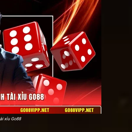
ài xỉu Go88