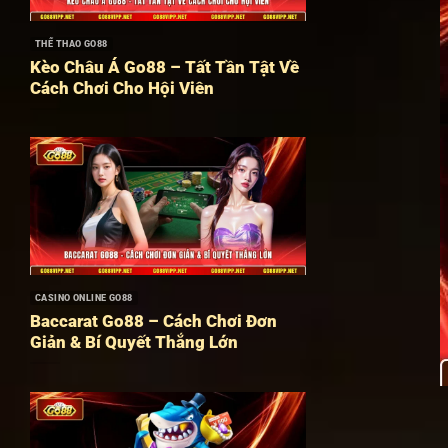
THỂ THAO GO88
Kèo Châu Á Go88 – Tất Tần Tật Về
Cách Chơi Cho Hội Viên
CASINO ONLINE GO88
Baccarat Go88 – Cách Chơi Đơn
Giản & Bí Quyết Thắng Lớn