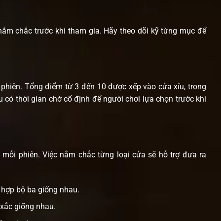
 nắm chắc trước khi tham gia. Hãy theo dõi kỹ từng mục để
 phiên. Tổng điểm từ 3 đến 10 được xếp vào cửa xỉu, trong
u có thời gian chờ cố định để người chơi lựa chọn trước khi
 mỗi phiên. Việc nắm chắc từng loại cửa sẽ hỗ trợ đưa ra
 hợp bộ ba giống nhau.
 xắc giống nhau.