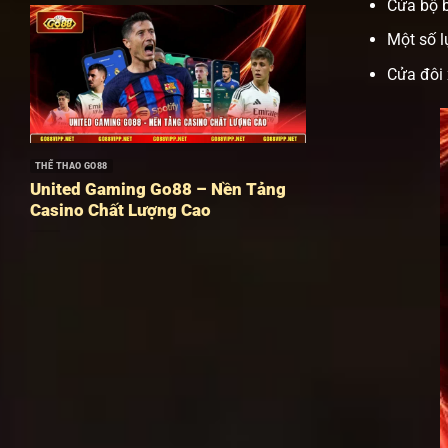
Cửa bộ b
Một số l
Cửa đôi 
THỂ THAO GO88
United Gaming Go88 – Nền Tảng
Casino Chất Lượng Cao