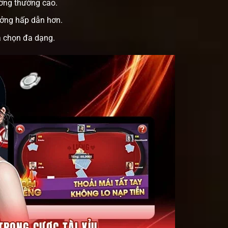
ưởng thường cao.
ưởng hấp dẫn hơn.
ựa chọn đa dạng.