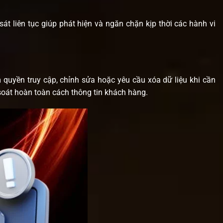
át liên tục giúp phát hiện và ngăn chặn kịp thời các hành vi
uyền truy cập, chỉnh sửa hoặc yêu cầu xóa dữ liệu khi cần
 soát hoàn toàn cách thông tin khách hàng.