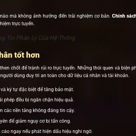
úc nào mà không ảnh hưởng đến trải nghiệm cơ bản.
Chính sác
hiệm trực tuyến.
g Tin Pháp Lý Của Hệ Thống
nhân tốt hơn
 then chốt để tránh rủi ro trực tuyến. Những thói quen và biệ
 người dùng duy trì an toàn cho dữ liệu cá nhân và tài khoản.
và ký tự đặc biệt để tăng bảo mật.
rái phép đều bị ngăn chặn hiệu quả.
ên các nền tảng không đáng tin cậy.
ên để giảm nguy cơ bị tấn công.
 cáo ngay nếu phát hiện dấu hiệu nghi ngờ.