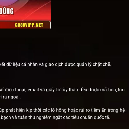
ết dữ liệu cá nhân và giao dịch được quản lý chặt chẽ.
số điện thoại, email và giấy tờ tùy thân đều được mã hóa, lưu
ỉ ra ngoài.
 phát hiện kịp thời các lỗ hổng hoặc rủi ro tiềm ẩn trong hệ
h bạch và tuân thủ nghiêm ngặt các tiêu chuẩn quốc tế.