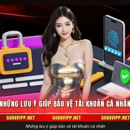
Những lưu ý giúp bảo vệ tài khoản cá nhân