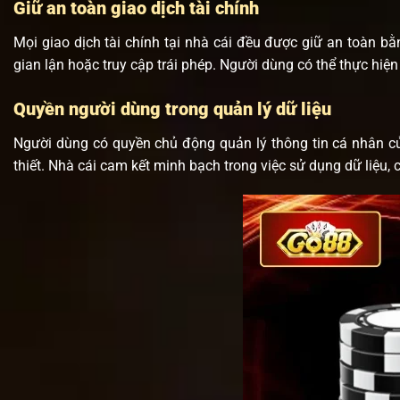
Giữ an toàn giao dịch tài chính
Mọi giao dịch tài chính tại nhà cái đều được giữ an toàn 
gian lận hoặc truy cập trái phép. Người dùng có thể thực hiệ
Quyền người dùng trong quản lý dữ liệu
Người dùng có quyền chủ động quản lý thông tin cá nhân c
thiết. Nhà cái cam kết minh bạch trong việc sử dụng dữ liệu,