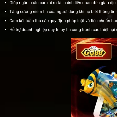
Giúp ngăn chặn các rủi ro tài chính liên quan đến giao dịc
Tăng cường niềm tin của người dùng khi họ biết thông tin
Cam kết tuân thủ các quy định pháp luật và tiêu chuẩn bả
Hỗ trợ doanh nghiệp duy trì uy tín cùng tránh các thiệt hại