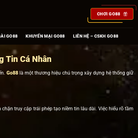
CHƠI GO88
ÀI GO88
KHUYẾN MẠI GO88
LIÊN HỆ – CSKH GO88
g Tin Cá Nhân
ến.
Go88
là một thương hiệu chú trọng xây dựng hệ thống giữ
 chặn truy cập trái phép tạo niềm tin lâu dài. Việc hiểu rõ tầm