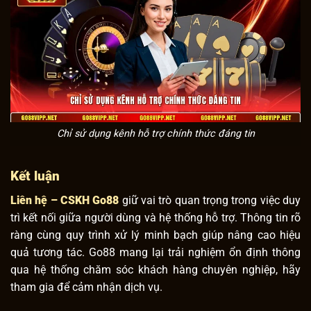
Chỉ sử dụng kênh hỗ trợ chính thức đáng tin
Kết luận
Liên hệ – CSKH Go88
giữ vai trò quan trọng trong việc duy
trì kết nối giữa người dùng và hệ thống hỗ trợ. Thông tin rõ
ràng cùng quy trình xử lý minh bạch giúp nâng cao hiệu
quả tương tác. Go88 mang lại trải nghiệm ổn định thông
qua hệ thống chăm sóc khách hàng chuyên nghiệp, hãy
tham gia để cảm nhận dịch vụ.