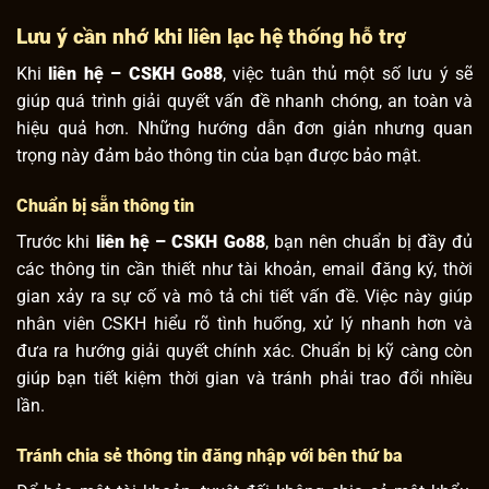
Lưu ý cần nhớ khi liên lạc hệ thống hỗ trợ
Khi
liên hệ – CSKH Go88
, việc tuân thủ một số lưu ý sẽ
giúp quá trình giải quyết vấn đề nhanh chóng, an toàn và
hiệu quả hơn. Những hướng dẫn đơn giản nhưng quan
trọng này đảm bảo thông tin của bạn được bảo mật.
Chuẩn bị sẵn thông tin
Trước khi
liên hệ – CSKH Go88
, bạn nên chuẩn bị đầy đủ
các thông tin cần thiết như tài khoản, email đăng ký, thời
gian xảy ra sự cố và mô tả chi tiết vấn đề. Việc này giúp
nhân viên CSKH hiểu rõ tình huống, xử lý nhanh hơn và
đưa ra hướng giải quyết chính xác. Chuẩn bị kỹ càng còn
giúp bạn tiết kiệm thời gian và tránh phải trao đổi nhiều
lần.
Tránh chia sẻ thông tin đăng nhập với bên thứ ba