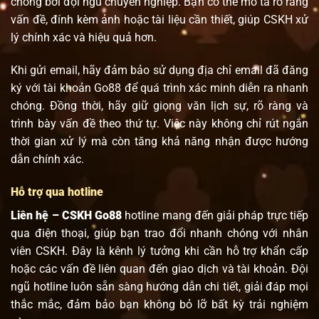
chóng bởi đội ngũ chuyên nghiệp. Bạn có thể mô tả rõ ràng
vấn đề, đính kèm ảnh hoặc tài liệu cần thiết, giúp CSKH xử
lý chính xác và hiệu quả hơn.
Khi gửi email, hãy đảm bảo sử dụng địa chỉ email đã đăng
ký với tài khoản Go88 để quá trình xác minh diễn ra nhanh
chóng. Đồng thời, hãy giữ giọng văn lịch sự, rõ ràng và
trình bày vấn đề theo thứ tự. Việc này không chỉ rút ngắn
thời gian xử lý mà còn tăng khả năng nhận được hướng
dẫn chính xác.
Hỗ trợ qua hotline
Liên hệ – CSKH Go88
hotline mang đến giải pháp trực tiếp
qua điện thoại, giúp bạn trao đổi nhanh chóng với nhân
viên CSKH. Đây là kênh lý tưởng khi cần hỗ trợ khẩn cấp
hoặc các vấn đề liên quan đến giao dịch và tài khoản. Đội
ngũ hotline luôn sẵn sàng hướng dẫn chi tiết, giải đáp mọi
thắc mắc, đảm bảo bạn không bỏ lỡ bất kỳ trải nghiệm