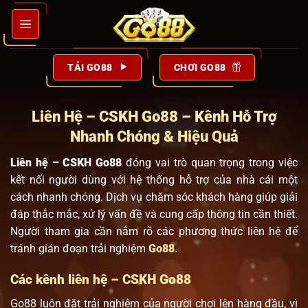
Bỏ
qua
nội
dung
TẢI GO88
CHƠI GO88
Liên Hệ – CSKH Go88 – Kênh Hỗ Trợ
Nhanh Chóng & Hiệu Quả
Liên hệ – CSKH Go88
đóng vai trò quan trọng trong việc
kết nối người dùng với hệ thống hỗ trợ của nhà cái một
cách nhanh chóng. Dịch vụ chăm sóc khách hàng giúp giải
đáp thắc mắc, xử lý vấn đề và cung cấp thông tin cần thiết.
Người tham gia cần nắm rõ các phương thức liên hệ để
tránh gián đoạn trải nghiệm
Go88
.
Các kênh liên hệ – CSKH Go88
Go88 luôn đặt trải nghiệm của người chơi lên hàng đầu, vì