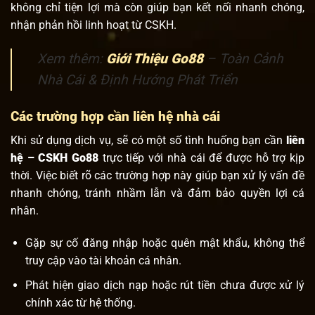
không chỉ tiện lợi mà còn giúp bạn kết nối nhanh chóng,
nhận phản hồi linh hoạt từ CSKH.
Xem thêm:
Giới Thiệu Go88
– Toàn Cảnh
Nhà Cái & Định Hướng Phát Triển
Các trường hợp cần liên hệ nhà cái
Khi sử dụng dịch vụ, sẽ có một số tình huống bạn cần
liên
hệ – CSKH Go88
trực tiếp với nhà cái để được hỗ trợ kịp
thời. Việc biết rõ các trường hợp này giúp bạn xử lý vấn đề
nhanh chóng, tránh nhầm lẫn và đảm bảo quyền lợi cá
nhân.
Gặp sự cố đăng nhập hoặc quên mật khẩu, không thể
truy cập vào tài khoản cá nhân.
Phát hiện giao dịch nạp hoặc rút tiền chưa được xử lý
chính xác từ hệ thống.