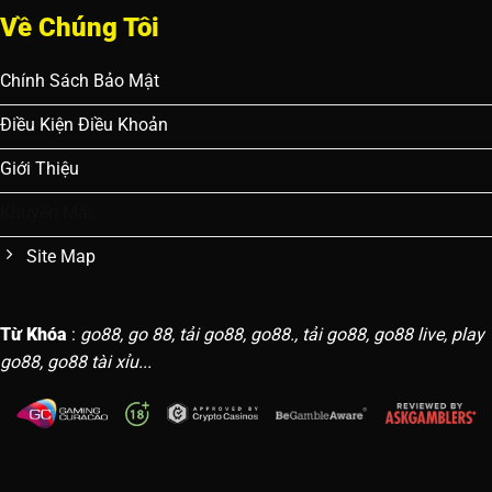
Về Chúng Tôi
Chính Sách Bảo Mật
Điều Kiện Điều Khoản
Giới Thiệu
Khuyến Mãi
Site Map
Từ Khóa
:
go88, go 88, tải go88, go88., tải go88, go88 live, play
go88, go88 tài xỉu...